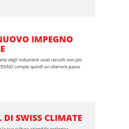
 NUOVO IMPEGNO
E
rte degli indumenti usati raccolti non più
. TEXAID compie quindi un ulteriore passo
 DI SWISS CLIMATE
 la sua cultura aziendale ecologica.