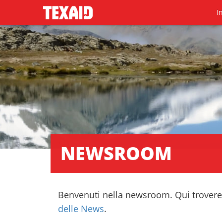
I
NEWSROOM
Benvenuti nella newsroom. Qui troverete
delle News
.