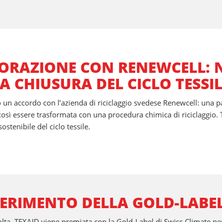
ORAZIONE CON RENEWCELL:
A CHIUSURA DEL CICLO TESSIL
un accordo con l’azienda di riciclaggio svedese Renewcell: una pa
 così essere trasformata con una procedura chimica di riciclaggio
ostenibile del ciclo tessile.
ERIMENTO DELLA GOLD-LABEL
olta, TEXAID viene premiata con la Gold-Label di Swiss Climate per