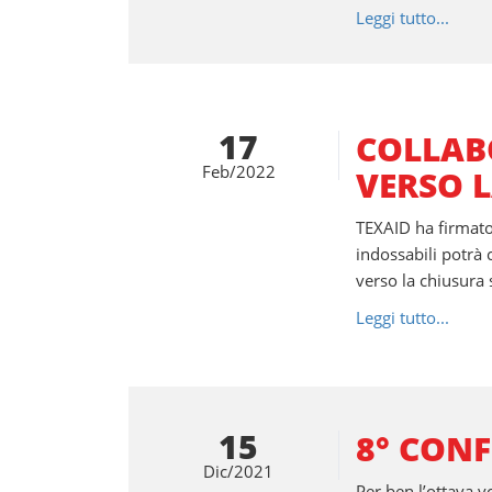
Leggi tutto...
17
COLLAB
Feb/2022
VERSO L
TEXAID ha firmato 
indossabili potrà
verso la chiusura s
Leggi tutto...
15
8° CONF
Dic/2021
Per ben l’ottava v